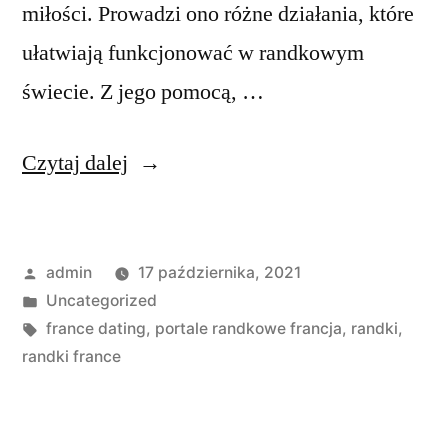
miłości. Prowadzi ono różne działania, które
ułatwiają funkcjonować w randkowym
świecie. Z jego pomocą, …
„Randki
Czytaj dalej
z
Internetu
Opublikowane
admin
17 października, 2021
–
przez
Opublikowano
Uncategorized
czy
w
Tagi:
france dating
,
portale randkowe francja
,
randki
,
warto
randki france
w
nich